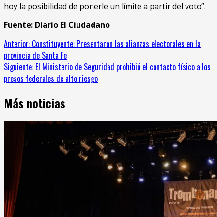
hoy la posibilidad de ponerle un límite a partir del voto”.
Fuente: Diario El Ciudadano
Sigue
Anterior:
Constituyente: Presentaron las alianzas electorales en la
provincia de Santa Fe
leyendo
Siguiente:
El Ministerio de Seguridad prohibió el contacto físico a los
presos federales de alto riesgo
Más noticias