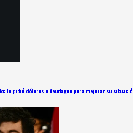
: le pidió dólares a Vaudagna para mejorar su situación