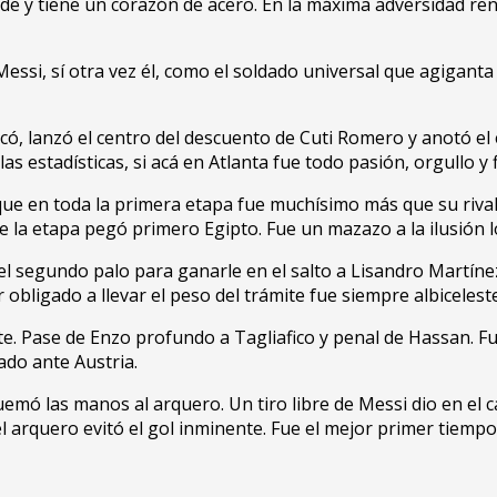
de y tiene un corazón de acero. En la máxima adversidad ren
l Messi, sí otra vez él, como el soldado universal que agigan
có, lanzó el centro del descuento de Cuti Romero y anotó el e
s estadísticas, si acá en Atlanta fue todo pasión, orgullo y fi
ue en toda la primera etapa fue muchísimo más que su rival.
de la etapa pegó primero Egipto. Fue un mazazo a la ilusión 
 el segundo palo para ganarle en el salto a Lisandro Martíne
 obligado a llevar el peso del trámite fue siempre albiceleste
. Pase de Enzo profundo a Tagliafico y penal de Hassan. Fue
ado ante Austria.
uemó las manos al arquero. Un tiro libre de Messi dio en el 
z el arquero evitó el gol inminente. Fue el mejor primer tiemp