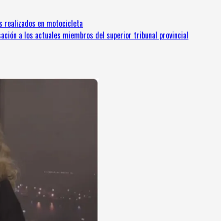
s realizados en motocicleta
sación a los actuales miembros del superior tribunal provincial