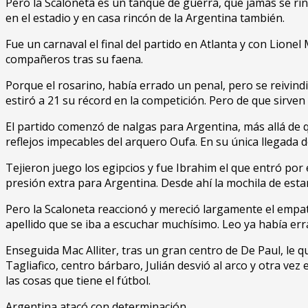
Pero la Scaloneta es un tanque de guerra, que jamás se rin
en el estadio y en casa rincón de la Argentina también.
Fue un carnaval el final del partido en Atlanta y con Lione
compañeros tras su faena.
Porque el rosarino, había errado un penal, pero se reivindi
estiró a 21 su récord en la competición. Pero de que sirven la
El partido comenzó de nalgas para Argentina, más allá de q
reflejos impecables del arquero Oufa. En su única llegada 
Tejieron juego los egipcios y fue Ibrahim el que entró por
presión extra para Argentina. Desde ahí la mochila de estar
Pero la Scaloneta reaccionó y mereció largamente el empate
apellido que se iba a escuchar muchísimo. Leo ya había err
Enseguida Mac Alliter, tras un gran centro de De Paul, le q
Tagliafico, centro bárbaro, Julián desvió al arco y otra ve
las cosas que tiene el fútbol.
Argentina atacó con determinación