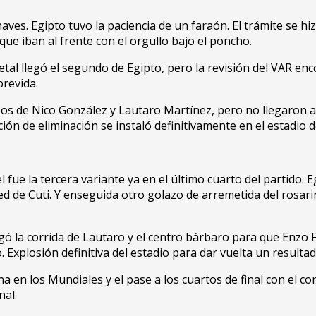
ves. Egipto tuvo la paciencia de un faraón. El trámite se hi
ue iban al frente con el orgullo bajo el poncho.
l llegó el segundo de Egipto, pero la revisión del VAR enco
brevida.
os de Nico González y Lautaro Martínez, pero no llegaron a 
ción de eliminación se instaló definitivamente en el estadio d
 fue la tercera variante ya en el último cuarto del partido.
ed de Cuti. Y enseguida otro golazo de arremetida del rosar
ó la corrida de Lautaro y el centro bárbaro para que Enzo Fe
. Explosión definitiva del estadio para dar vuelta un resulta
na en los Mundiales y el pase a los cuartos de final con el co
nal.