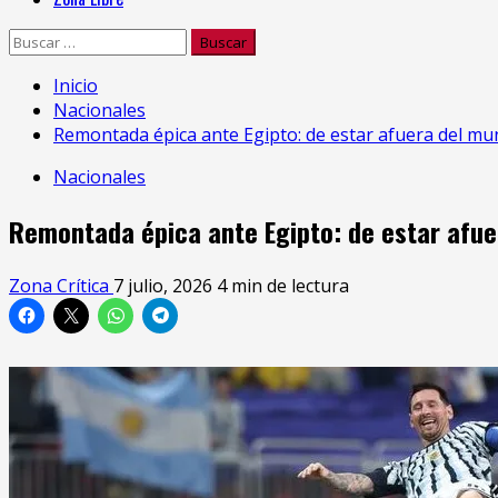
Buscar:
Inicio
Nacionales
Remontada épica ante Egipto: de estar afuera del mund
Nacionales
Remontada épica ante Egipto: de estar afuera
Zona Crítica
7 julio, 2026
4 min de lectura