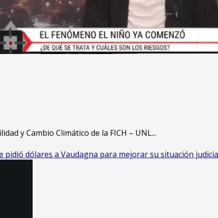
lidad y Cambio Climático de la FICH – UNL...
 pidió dólares a Vaudagna para mejorar su situación judicia