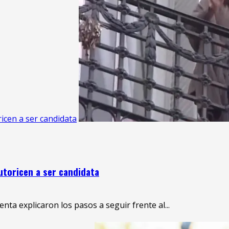
icen a ser candidata
utoricen a ser candidata
ta explicaron los pasos a seguir frente al...