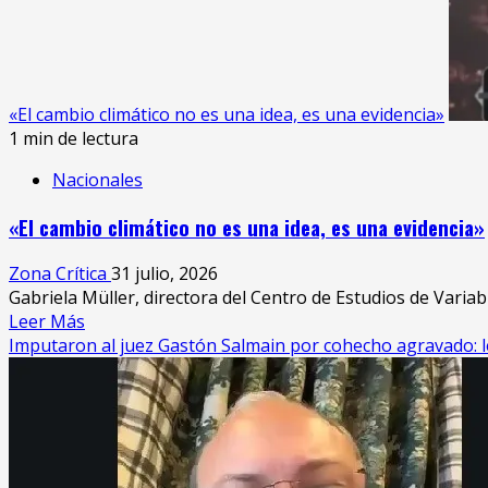
«El cambio climático no es una idea, es una evidencia»
1 min de lectura
Nacionales
«El cambio climático no es una idea, es una evidencia»
Zona Crítica
31 julio, 2026
Gabriela Müller, directora del Centro de Estudios de Variabi
Leer
Leer Más
más
Imputaron al juez Gastón Salmain por cohecho agravado: le
acerca
de
«El
cambio
climático