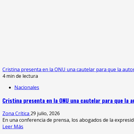
Carta
Orgánica
del
Banco
Central:
cuáles
son
los
puntos
clave
Cristina presenta en la ONU una cautelar para que la autor
4 min de lectura
Nacionales
Cristina presenta en la ONU una cautelar para que la a
Zona Crítica
29 julio, 2026
En una conferencia de prensa, los abogados de la expresiden
Leer
Leer Más
más