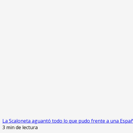
acerca
de
Cristina
presenta
en
la
ONU
una
cautelar
para
que
la
autoricen
a
ser
candidata
La Scaloneta aguantó todo lo que pudo frente a una Españ
3 min de lectura