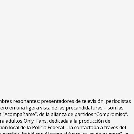
ombres resonantes: presentadores de televisión, periodistas
ero en una ligera vista de las precandidaturas – son las
sta “Acompañame”, de la alianza de partidos “Compromiso”.
ara adultos Only Fans, dedicada a la producción de
local de la Policía Federal – la contactaba a través del
 escribir, hablá con él como si fuera yo, es de primera”, le