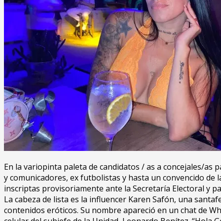
En la variopinta paleta de candidatos / as a concejales/as
y comunicadores, ex futbolistas y hasta un convencido de la
inscriptas provisoriamente ante la Secretaría Electoral y 
La cabeza de lista es la influencer Karen Safón, una santa
contenidos eróticos. Su nombre apareció en un chat de Whas
celular del subjefe de la Unidad, Leonardo Benítez. “Hola Gor