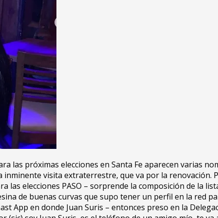
 para las próximas elecciones en Santa Fe aparecen varias n
 inminente visita extraterrestre, que va por la renovación. P
para las elecciones PASO – sorprende la composición de la li
fesina de buenas curvas que supo tener un perfil en la red p
t App en donde Juan Suris – entonces preso en la Delegación 
 (sic) soy Juan Suris, es el teléfono de un amigo mío, te va a