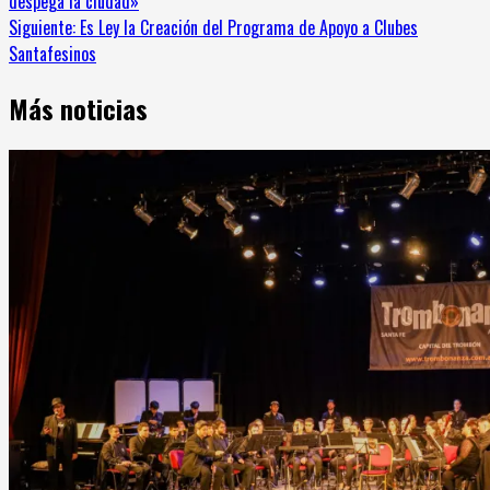
despega la ciudad»
leyendo
Siguiente:
Es Ley la Creación del Programa de Apoyo a Clubes
Santafesinos
Más noticias