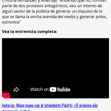
Cristina Fernández y Milei dijo “entiendo que no, forman
parte de dos procesos antagónicos, veo un intento de
algún sector de la política de generar un impulso de lo
que se llama la ancha avenida del medio y generar polos,
extremos”
Vea la entrevista completa:
Sigue
Anterior:
Mano mano con el intendente Poletti: «El próximo año