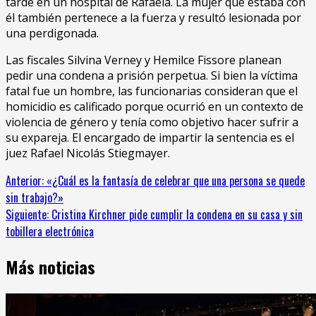
tarde en un hospital de Rafaela. La mujer que estaba con
él también pertenece a la fuerza y resultó lesionada por
una perdigonada.
Las fiscales Silvina Verney y Hemilce Fissore planean
pedir una condena a prisión perpetua. Si bien la víctima
fatal fue un hombre, las funcionarias consideran que el
homicidio es calificado porque ocurrió en un contexto de
violencia de género y tenía como objetivo hacer sufrir a
su expareja. El encargado de impartir la sentencia es el
juez Rafael Nicolás Stiegmayer.
Sigue
Anterior:
«¿Cuál es la fantasía de celebrar que una persona se quede
sin trabajo?»
leyendo
Siguiente:
Cristina Kirchner pide cumplir la condena en su casa y sin
tobillera electrónica
Más noticias