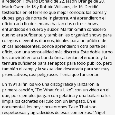
alrededor: Howard Donald de 22, Jason Orange de 20,
Mark Owen de 18 y Robbie Williams, de 16. Decidió
testearlos en el terreno que mejor conocía: los bares y
clubes gays de norte de Inglaterra. Ahí aprendieron el
oficio: cada fin de semana hacían dos o tres shows,
enfundados en cuero y sudor. Martin-Smith consideró
que no era suficiente, y también les organizó shows para
colegios o eventos diurnos, ideales para un público de
chicas adolescentes, donde aprendieron otra parte del
oficio, con una sensualidad más discreta. Este doble turno
los convirtió en una banda única: tenían el encanto y la
ternura suficiente para ser aptos para todo público, pero
también el camp y la sexualidad descarada para ser muy
provocativos, casi peligrosos. Tenía que funcionar.
En 1991 al fin los vio una discográfica y lanzaron la
primera canción, “Do What You Like”, con un video en el
que, por ejemplo, juegan con gelatina y una bailarina les
limpia los cachetes del culo con un lampazo. En el
documental, los hoy cincuentones Take That son
respetuosos y agradecidos de esos comienzos. “Nigel