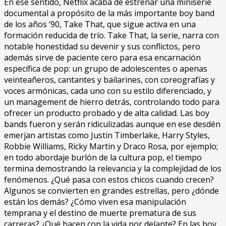
En ese sentido, Netflix acaba de estrenar una miniserie
documental a propósito de la más importante boy band
de los años ‘90, Take That, que sigue activa en una
formación reducida de trío. Take That, la serie, narra con
notable honestidad su devenir y sus conflictos, pero
además sirve de paciente cero para esa encarnación
específica de pop: un grupo de adolescentes o apenas
veinteañeros, cantantes y bailarines, con coreografías y
voces armónicas, cada uno con su estilo diferenciado, y
un management de hierro detrás, controlando todo para
ofrecer un producto probado y de alta calidad. Las boy
bands fueron y serán ridiculizadas aunque en ese desdén
emerjan artistas como Justin Timberlake, Harry Styles,
Robbie Williams, Ricky Martin y Draco Rosa, por ejemplo;
en todo abordaje burlón de la cultura pop, el tiempo
termina demostrando la relevancia y la complejidad de los
fenómenos. ¿Qué pasa con estos chicos cuando crecen?
Algunos se convierten en grandes estrellas, pero ¿dónde
están los demás? ¿Cómo viven esa manipulación
temprana y el destino de muerte prematura de sus
carreras? ¿Qué hacen con la vida por delante? En las boy