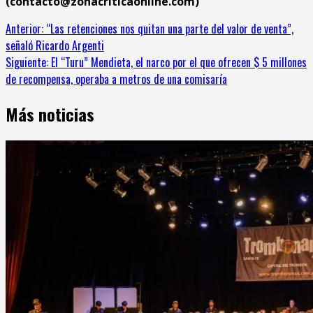
(contacto@zonacriticaonline.com)
Sigue
Anterior:
“Las retenciones nos quitan una parte del valor de venta”,
señaló Ricardo Argenti
leyendo
Siguiente:
El “Turu” Mendieta, el narco por el que ofrecen $ 5 millones
de recompensa, operaba a metros de una comisaría
Más noticias